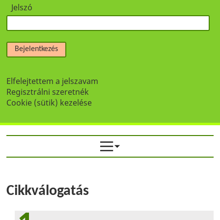
Jelszó
Bejelentkezés
Elfelejtettem a jelszavam
Regisztrálni szeretnék
Cookie (sütik) kezelése
Cikkválogatás