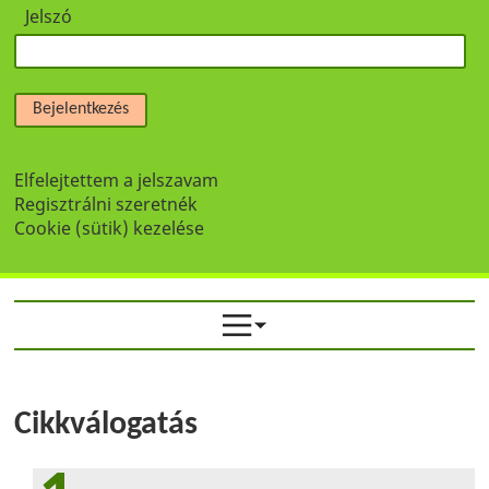
Jelszó
Bejelentkezés
Elfelejtettem a jelszavam
Regisztrálni szeretnék
Cookie (sütik) kezelése
Cikkválogatás